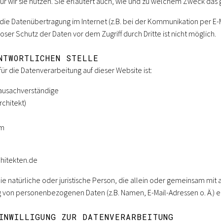
r wir sie nutzen. Sie erläutert auch, wie und zu welchem Zweck das 
 die Datenübertragung im Internet (z.B. bei der Kommunikation per E-
oser Schutz der Daten vor dem Zugriff durch Dritte ist nicht möglich.
NTWORTLICHEN STELLE
für die Datenverarbeitung auf dieser Website ist:
ausachverständige
rchitekt)
im
chitekten.de
 die natürliche oder juristische Person, die allein oder gemeinsam mi
g von personenbezogenen Daten (z.B. Namen, E-Mail-Adressen o. Ä.) e
INWILLIGUNG ZUR DATENVERARBEITUNG