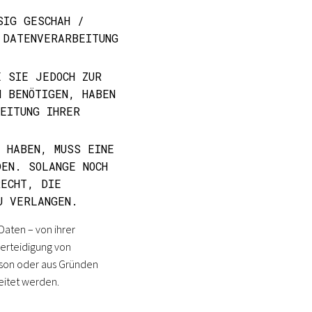
G GESCHAH / G
ATENVERARBEITUNG V
E SIE JEDOCH ZUR
N BENÖTIGEN, HABEN
EITUNG IHRER
 HABEN, MUSS EINE
DEN. SOLANGE NOCH
RECHT, DIE
U VERLANGEN.
aten – von ihrer
erteidigung von
rson oder aus Gründen
eitet werden.