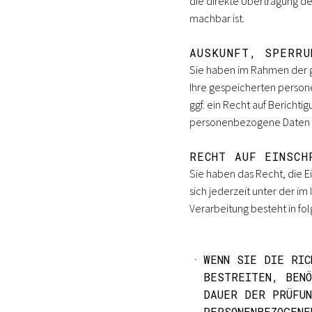
die direkte Übertragung de
machbar ist.
AUSKUNFT, SPERRU
Sie haben im Rahmen der g
Ihre gespeicherten perso
ggf. ein Recht auf Bericht
personenbezogene Daten k
RECHT AUF EINSCH
Sie haben das Recht, die 
sich jederzeit unter der 
Verarbeitung besteht in fo
WENN SIE DIE RIC
BESTREITEN, BENÖ
DAUER DER PRÜFUN
PERSONENBEZOGENE