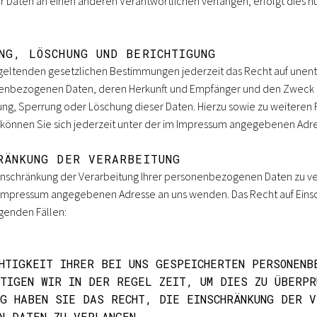
r Daten an einen anderen Verantwortlichen verlangen, erfolgt dies nu
NG, LÖSCHUNG UND BERICHTIGUNG
eltenden gesetzlichen Bestimmungen jederzeit das Recht auf unentg
nenbezogenen Daten, deren Herkunft und Empfänger und den Zweck 
igung, Sperrung oder Löschung dieser Daten. Hierzu sowie zu weiter
önnen Sie sich jederzeit unter der im Impressum angegebenen Adr
RÄNKUNG DER VERARBEITUNG
Einschränkung der Verarbeitung Ihrer personenbezogenen Daten zu ve
im Impressum angegebenen Adresse an uns wenden. Das Recht auf Eins
lgenden Fällen:
HTIGKEIT IHRER BEI UNS GESPEICHERTEN PERSONENB
TIGEN WIR IN DER REGEL ZEIT, UM DIES ZU ÜBERPR
G HABEN SIE DAS RECHT, DIE EINSCHRÄNKUNG DER V
N DATEN ZU VERLANGEN.