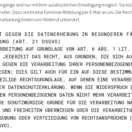
gänge sind nur mit Ihrer ausdrücklichen Einwilligung möglich. Sie kön
rrufen. Dazu reicht eine formlose Mitteilung per E-Mail an uns. Die Re
rarbeitung bleibt vom Widerruf unberührt.
T GEGEN DIE DATENERHEBUNG IN BESONDEREN F
UNG (ART. 21 DSGVO)
ARBEITUNG AUF GRUNDLAGE VON ART. 6 ABS. 1 LIT.
 JEDERZEIT DAS RECHT, AUS GRÜNDEN, DIE SICH AU
 GEGEN DIE VERARBEITUNG IHRER PERSONENBEZOGENE
EGEN; DIES GILT AUCH FÜR EIN AUF DIESE BESTIMM
EILIGE RECHTSGRUNDLAGE, AUF DENEN EINE VERARBE
ER DATENSCHUTZERKLÄRUNG. WENN SIE WIDERSPRUCH 
EN PERSONENBEZOGENEN DATEN NICHT MEHR VERARBEI
DE SCHUTZWÜRDIGE GRÜNDE FÜR DIE VERARBEITUNG N
 UND FREIHEITEN ÜBERWIEGEN ODER DIE VERARBEITU
SÜBUNG ODER VERTEIDIGUNG VON RECHTSANSPRÜCHEN 
GVO).