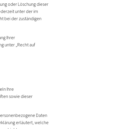
rung oder Löschung dieser
derzeit unter der im
t bei der zuständigen
ng Ihrer
g unter „Recht auf
eln Ihre
ften sowie dieser
 Personenbezogene Daten
rklärung erläutert, welche