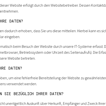
 dieser Website erfolgt durch den Websitebetreiber. Dessen Kontakt
 entnehmen.
IHRE DATEN?
n dadurch erhoben, dass Sie uns diese mitteilen. Hierbei kann es sic
ular eingeben.
atisch beim Besuch der Website durch unsere IT-Systeme erfasst. Da
rnetbrowser, Betriebssystem oder Uhrzeit des Seitenaufrufs). Die Erfa
nsere Website betreten.
HRE DATEN?
hoben, um eine fehlerfreie Bereitstellung der Website zu gewährleist
ltens verwendet werden.
N SIE BEZÜGLICH IHRER DATEN?
cht unentgeltlich Auskunft über Herkunft, Empfänger und Zweck Ihre