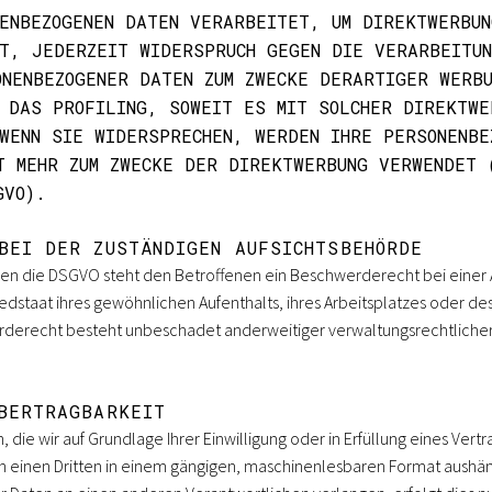
ENBEZOGENEN DATEN VERARBEITET, UM DIREKTWERBUN
T, JEDERZEIT WIDERSPRUCH GEGEN DIE VERARBEITU
NENBEZOGENER DATEN ZUM ZWECKE DERARTIGER WERBU
 DAS PROFILING, SOWEIT ES MIT SOLCHER DIREKTWE
WENN SIE WIDERSPRECHEN, WERDEN IHRE PERSONENBE
T MEHR ZUM ZWECKE DER DIREKTWERBUNG VERWENDET (W
VO).
BEI DER ZUSTÄNDIGEN AUFSICHTSBEHÖRDE
gen die DSGVO steht den Betroffenen ein Beschwerderecht bei einer 
edstaat ihres gewöhnlichen Aufenthalts, ihres Arbeitsplatzes oder d
rderecht besteht unbeschadet anderweitiger verwaltungsrechtlicher 
BERTRAGBARKEIT
 die wir auf Grundlage Ihrer Einwilligung oder in Erfüllung eines Vertr
an einen Dritten in einem gängigen, maschinenlesbaren Format aushän