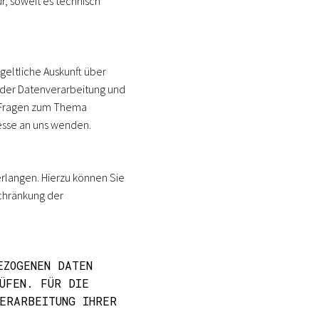
r, soweit es technisch
eltliche Auskunft über
der Datenverarbeitung und
en Fragen zum Thema
esse an uns wenden.
rlangen. Hierzu können Sie
chränkung der
EZOGENEN DATEN
ÜFEN. FÜR DIE
ERARBEITUNG IHRER